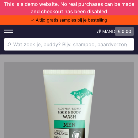
This is a demo website. No real purchases can be made
and checkout has been disabled
✓ Altijd gratis samples bij je bestelling
💰 MAND
€
0.00
Shower Trio
Deodorant
Shampoo
Doers of London
Baardverzorging
Anti-aging
Haaruitval
Baardjeuk
Gezichtscrème
Skincare