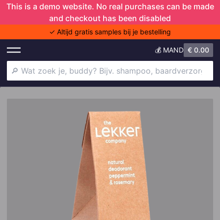
This is a demo website. No real purchases can be made
and checkout has been disabled
✓ Altijd gratis samples bij je bestelling
💰 MAND
€
0.00
Shower Trio
Deodorant
Shampoo
Doers of London
Baardverzorging
Anti-aging
Haaruitval
Baardjeuk
Gezichtscrème
Skincare