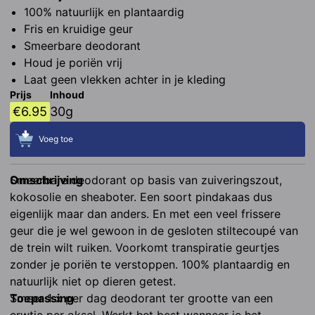
100% natuurlijk en plantaardig
Fris en kruidige geur
Smeerbare deodorant
Houd je poriën vrij
Laat geen vlekken achter in je kleding
Prijs
Inhoud
€
6.95
30g
Voeg toe
Omschrijving
Smeerbare deodorant op basis van zuiveringszout, 
kokosolie en sheaboter. Een soort pindakaas dus 
eigenlijk maar dan anders. En met een veel frissere 
geur die je wel gewoon in de gesloten stiltecoupé van 
de trein wilt ruiken. Voorkomt transpiratie geurtjes 
zonder je poriën te verstoppen. 100% plantaardig en 
natuurlijk niet op dieren getest.
Toepassing
Smeer 1 x per dag deodorant ter grootte van een 