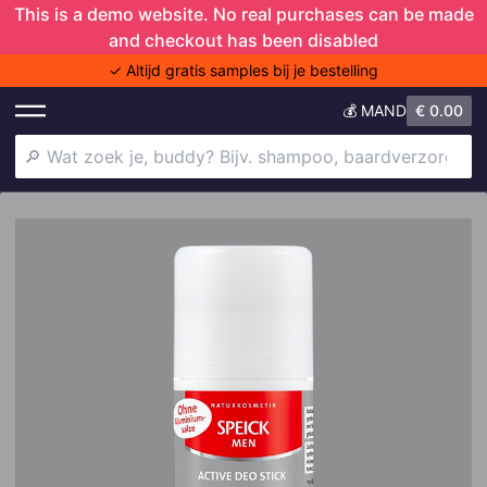
This is a demo website. No real purchases can be made
and checkout has been disabled
✓ Altijd gratis samples bij je bestelling
💰 MAND
€
0.00
Shower Trio
Deodorant
Shampoo
Doers of London
Baardverzorging
Anti-aging
Haaruitval
Baardjeuk
Gezichtscrème
Skincare