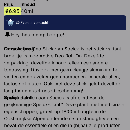
Prijs
Inhoud
€
6.95
40ml
😱 Even uitverkocht
🔔
Hey, hou me op hoogte!
Omschrijving
Deze Active Deo Stick van Speick is het stick-variant 
broertje van de 
Active Deo Roll-On
. Dezelfde 
verpakking, dezelfde inhoud, alleen een andere 
toepassing. Dus ook hier geen vleugje aluminium te 
vinden en ook zeker geen parabenen, minerale oliën, 
lactose of gluten. Ook met deze stick geldt dezelfde 
langdurige okselfrisse bescherming!
Speick plant
Wist je dat de naam Speick is afgeleid van de 
gelijknamige Speick-plant? Deze plant, met medicinale 
eigenschappen, groeit op 1800m hoogte in de 
Oostenrijkse Alpen onder ideale omstandigheden en 
bevat de essentiële oliën die in (bijna) alle producten 