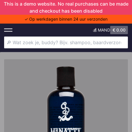
This is a demo website. No real purchases can be made
and checkout has been disabled
✓ Op werkdagen binnen 24 uur verzonden
💰 MAND
€
0.00
Shower Trio
Deodorant
Shampoo
Doers of London
Baardverzorging
Anti-aging
Haaruitval
Baardjeuk
Gezichtscrème
Skincare