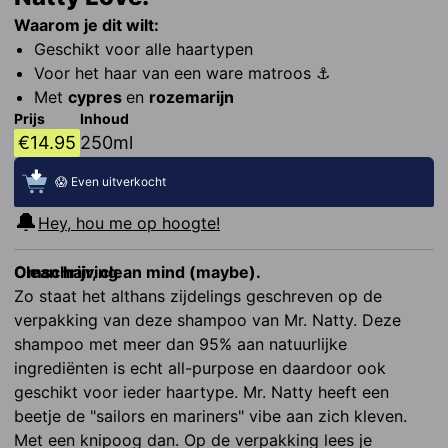
Waarom je dit wilt:
Geschikt voor alle haartypen
Voor het haar van een ware matroos ⚓︎
Met 
cypres 
en 
rozemarijn
Prijs
Inhoud
€
14.95
250ml
😱 Even uitverkocht
🔔
Hey, hou me op hoogte!
Omschrijving
Clean hair, clean mind (maybe).
Zo staat het althans zijdelings geschreven op de 
verpakking van deze shampoo van Mr. Natty. Deze 
shampoo met meer dan 95% aan natuurlijke 
ingrediënten is echt all-purpose en daardoor ook 
geschikt voor ieder haartype. Mr. Natty heeft een 
beetje de "sailors en mariners" vibe aan zich kleven. 
Met een knipoog dan. Op de verpakking lees je 