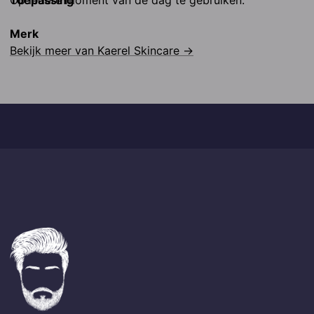
Toepassing
Op iedere moment van de dag te gebruiken.
Merk
Bekijk meer van
Kaerel Skincare
→