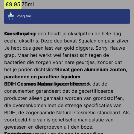
€
9.95
75ml
Voeg toe
Omschrijving
Kaerel's rollon deo houdt je okselpitten de hele dag 
eeeh.. okselfris. Deze deo bevat Squalan en puur zilver. 
Je hebt dus geen last van gold diggers. Sorry, flauwe 
grap. Maar het werkt wel fantastisch tegen de 
bacteriën die zorgen voor nare geurtjes, zonder dat 
het je poriën dichtslibt!
Bevat geen aluminium zouten, 
parabenen en paraffine liquidum.
BDIH Cosmos Natural gecertificeerd
BDIH Cosmos Natural is een keurmerk dat de 
consumenten garandeert dat de gecertificeerde 
producten alleen gemaakt worden van grondstoffen, 
die overeenkomen met de strenge specificaties van 
BDIH, de zogenaamde Natural Cosmetic standaard. Als 
voorbeeld hiervan is genetische manipulatie van 
gewassen en dierproeven uit den boze.