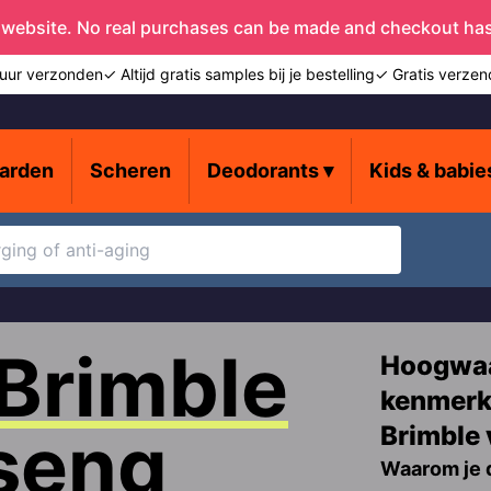
 website. No real purchases can be made and checkout ha
uur verzonden
✓ Altijd gratis samples bij je bestelling
✓ Gratis verzen
arden
Scheren
Deodorants
▾
Kids & babie
Baardverzorging
Anti-aging
Haaruitval
Brimble
Hoogwaa
kenmerk
nseng
Brimble 
Waarom je d