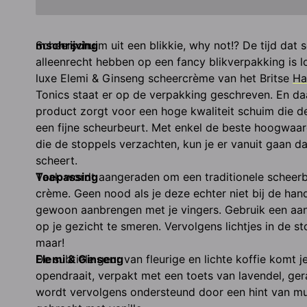
mschrijving
Scheerschuim uit een blikkie, why not!? De tijd dat s
alleenrecht hebben op een fancy blikverpakking is l
luxe Elemi & Ginseng scheercrème van het Britse 
Ha
Tonics staat er op de verpakking geschreven. En daar
product zorgt voor een hoge kwaliteit schuim die de
een fijne scheurbeurt. Met enkel de beste hoogwaard
die de stoppels verzachten, kun je er vanuit gaan da
scheert.
Toepassing
Vaak wordt aangeraden om een traditionele scheerbo
crème. Geen nood als je deze echter niet bij de hand
gewoon aanbrengen met je vingers. Gebruik een aan
op je gezicht te smeren. Vervolgens lichtjes in de s
maar!
Elemi & Ginseng
De subtiele geur van fleurige en lichte koffie komt 
opendraait, verpakt met een toets van lavendel, ger
wordt vervolgens ondersteund door een hint van mu