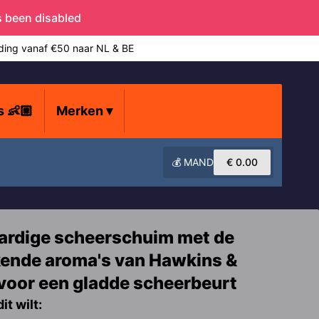
s been disabled
ding vanaf €50 naar NL & BE
s 👶🏼
Merken
▾
💰 MAND
€
0.00
rdige scheerschuim met de
ende aroma's van Hawkins &
voor een gladde scheerbeurt
it wilt: