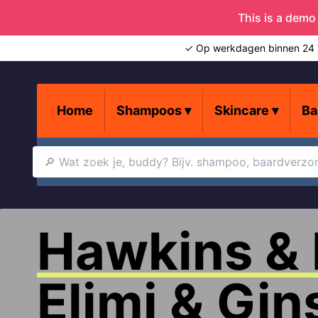
This is a demo
✓ Op werkdagen binnen 24 
Home
Shampoos
▾
Skincare
▾
Ba
Shower Trio
Deodorant
Shampoo
Doers of London
Hawkins & 
Baardjeuk
Gezichtscrème
Skincare
Elimi & Gi