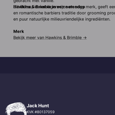
gebracht met vanille.
Hawkins & Brimble in een notendop
Dit Britse, ietwat eigenwijze en edgy merk, geeft ee
en romantische barbiers traditie door grooming prod
en puur natuurlijke milieuvriendelijke ingrediënten.
Merk
Bekijk meer van
Hawkins & Brimble
→
Jack Hunt
KVK #80137059