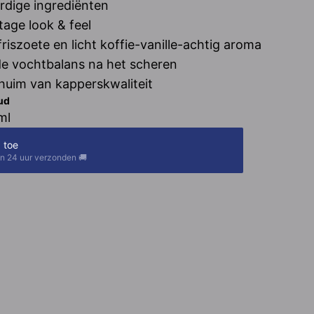
dige ingrediënten
tage look & feel
 friszoete en licht koffie-vanille-achtig aroma
de vochtbalans na het scheren
huim van kapperskwaliteit
ud
ml
 toe
n 24 uur verzonden 🚚