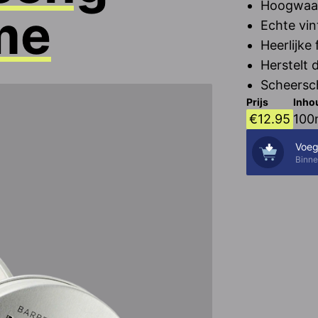
Hoogwaar
me
Echte vin
Heerlijke
Herstelt 
Scheersc
Prijs
Inho
€
12.95
100
Voeg
Binne