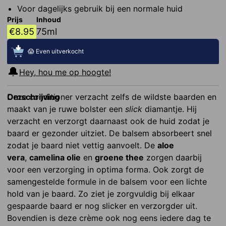
Voor dagelijks gebruik bij een normale huid
Prijs
Inhoud
€
8.95
75ml
😱 Even uitverkocht
🔔
Hey, hou me op hoogte!
Omschrijving
Deze conditioner verzacht zelfs de wildste baarden en 
maakt van je ruwe bolster een 
slick
 diamantje. Hij 
verzacht en verzorgt daarnaast ook de huid zodat je 
baard er gezonder uitziet. De balsem absorbeert snel 
zodat je baard niet vettig aanvoelt. De 
aloe 
vera
, 
camelina olie
 en 
groene thee
 zorgen daarbij 
voor een verzorging in optima forma. Ook zorgt de 
samengestelde formule in de balsem voor een lichte 
hold van je baard. Zo ziet je zorgvuldig bij elkaar 
gespaarde baard er nog slicker en verzorgder uit. 
Bovendien is deze crème ook nog eens iedere dag te 