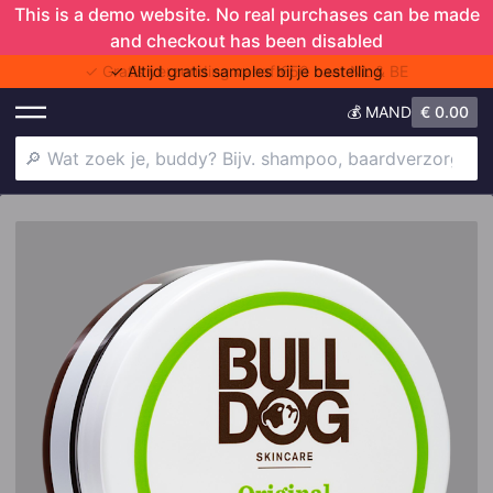
This is a demo website. No real purchases can be made
and checkout has been disabled
✓ Gratis verzending vanaf €50 naar NL & BE
💰 MAND
€
0.00
Shower Trio
Deodorant
Shampoo
Doers of London
Baardverzorging
Anti-aging
Haaruitval
Baardjeuk
Gezichtscrème
Skincare