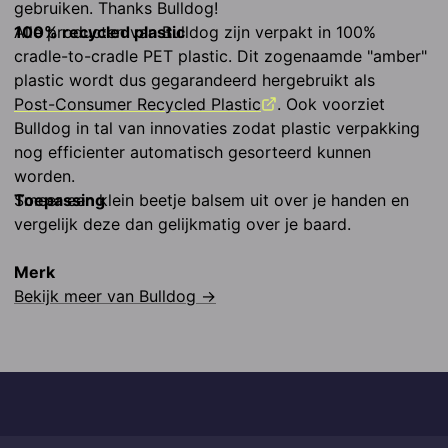
gebruiken. Thanks Bulldog!
100% recycled plastic
Alle producten van Bulldog zijn verpakt in 100% 
cradle-to-cradle PET plastic. Dit zogenaamde "amber" 
plastic wordt dus gegarandeerd hergebruikt als 
Post-Consumer Recycled Plastic
. Ook voorziet 
Bulldog in tal van innovaties zodat plastic verpakking 
nog efficienter automatisch gesorteerd kunnen 
worden.
Toepassing
Smeer een klein beetje balsem uit over je handen en 
vergelijk deze dan gelijkmatig over je baard.
Merk
Bekijk meer van
Bulldog
→